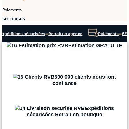
Paiements
SÉCURISÉS
-
-
Expéditions sécurisées
Retrait en agence
Paiements
SÉ
Estimation GRATUITE
500 000 clients nous font
confiance
Expéditions
sécurisées Retrait en boutique