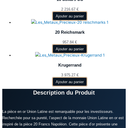
2 216.67
€
Ajouter au panier
20 Reichsmark
957.84
€
Ajouter au panier
Krugerrand
3 975.27
€
Ajouter au panier
Description du Produit
La pièce en or Union Latine est remarquable pour les investisseurs.
Recherchée pour sa pureté, l’aspect de la monnaie Union Latine en or est
inspiré de la pièce 20 Francs Napoléon. Cette pièce d’or présente une