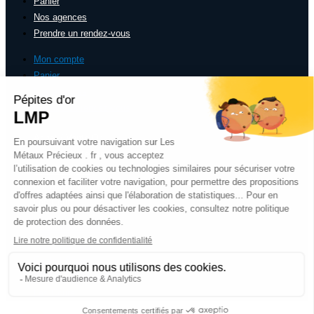
Panier
Nos agences
Prendre un rendez-vous
Mon compte
Panier
Nos agences
Prendre un rendez-vous
Achat / Vente Or
Achat / Vente Argent
Rachat Bijoux
Rachat de diamants
Les Cours
Achat / Vente Or
Achat / Vente Argent
Rachat Bijoux
Rachat de diamants
Les Cours