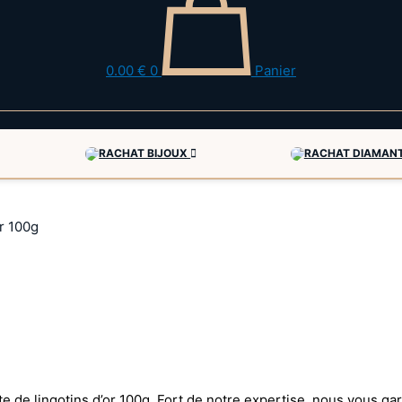
0.00
€
0
Panier
RACHAT BIJOUX
RACHAT DIAMAN
or 100g
te de lingotins d’or 100g. Fort de notre expertise, nous vous 